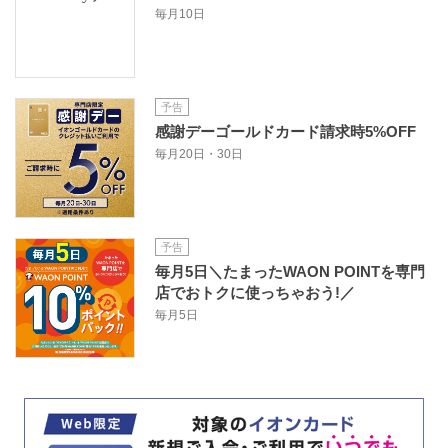
毎月10日
予告
感謝デーゴールドカード請求時5%OFF
毎月20日・30日
予告
毎月5日＼たまったWAON POINTを専門
店でおトクに使っちゃおう!／
毎月5日