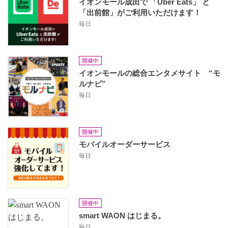
イオンモール成田で 「Uber Eats」 と
「出前館」がご利用いただけます！
毎日
開催中
イオンモールの総合エンタメサイト “モ
ルナビ”
毎日
開催中
モバイルオーダーサービス
毎日
開催中
smart WAON はじまる。
毎日